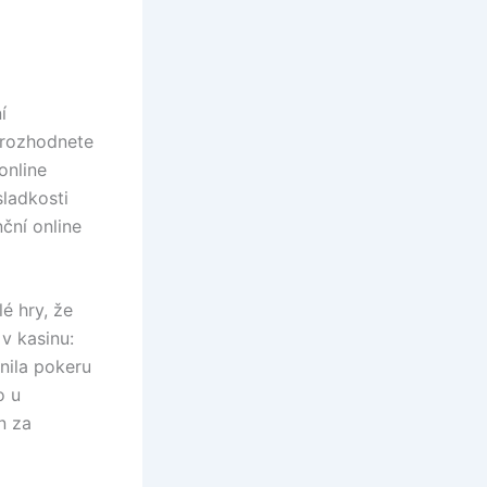
í
e rozhodnete
online
sladkosti
ční online
lé hry, že
v kasinu:
nila pokeru
o u
n za