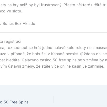
ty na hry aniž by byl frustrovaný. Přesto některé určité tri
ímco ve slotu.
o Bonus Bez Vkladu
za registraci
ra, rozhodnout se hrát jedno nulové kolo rulety není nasn
uze v případě, že bohužel v Kanadě neexistují žádná online 
st hledáte. Galaxyno casino 50 free spins tato změna by 
vím ústavní změny, že stále více online kasin Je zahrnuje.
o 50 Free Spins