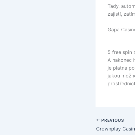
Tady, automa
zajistí, zat
Gapa Casin
5 free spin 
A nakonec h
je platná po
jakou možno
prostřednict
PREVIOUS
Crownplay Casin