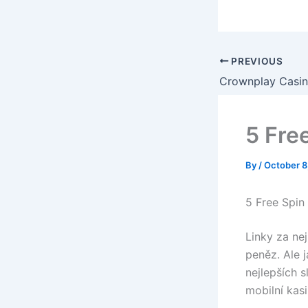
PREVIOUS
Crownplay Casin
5 Fre
By
/
October 8
5 Free Spin
Linky za nej
peněz. Ale 
nejlepších 
mobilní kasi