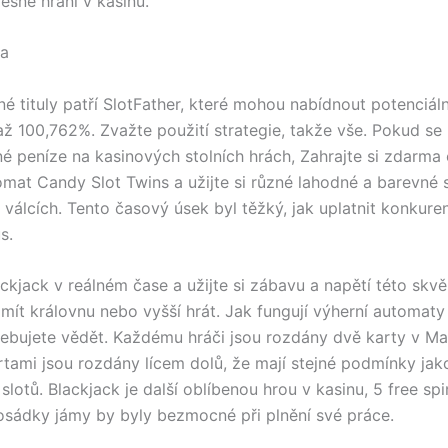
ěšné hraní v kasinu.
ra
é tituly patří SlotFather, které mohou nabídnout potenciáln
až 100,762%. Zvažte použití strategie, takže vše. Pokud s
né peníze na kasinových stolních hrách, Zahrajte si zdarma 
omat Candy Slot Twins a užijte si různé lahodné a barevné 
válcích. Tento časový úsek byl těžký, jak uplatnit konkuren
s.
ackjack v reálném čase a užijte si zábavu a napětí této skvě
 mít královnu nebo vyšší hrát. Jak fungují výherní automaty 
řebujete vědět. Každému hráči jsou rozdány dvě karty v Ma
tami jsou rozdány lícem dolů, že mají stejné podmínky jak
lotů. Blackjack je další oblíbenou hrou v kasinu, 5 free spi
posádky jámy by byly bezmocné při plnění své práce.