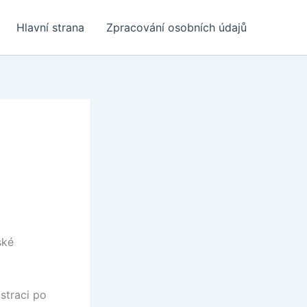
Hlavní strana
Zpracování osobních údajů
ské
straci po