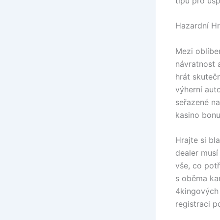
tipů pro úsp
Hazardní H
Mezi oblíben
návratnost 
hrát skuteč
výherní aut
seřazené na 
kasino bonu
Hrajte si bl
dealer musí
vše, co pot
s oběma kar
4kingových s
registraci 