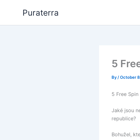
Skip
Puraterra
to
content
5 Fre
By
/
October 8
5 Free Spin
Jaké jsou n
republice?
Bohužel, kt