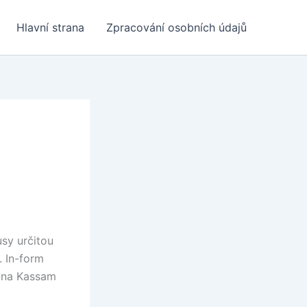
Hlavní strana
Zpracování osobních údajů
usy určitou
. In-form
r na Kassam