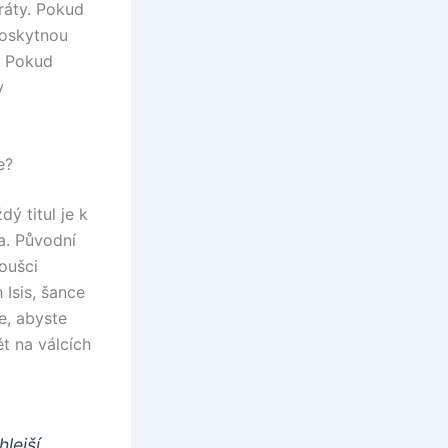
tráty. Pokud
Poskytnou
. Pokud
y
e?
ý titul je k
na. Původní
oušci
Isis, šance
e, abyste
t na válcích
lejší