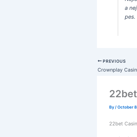
a ne
pes.
PREVIOUS
Crownplay Casin
22bet
By
/
October 8
22bet Casi