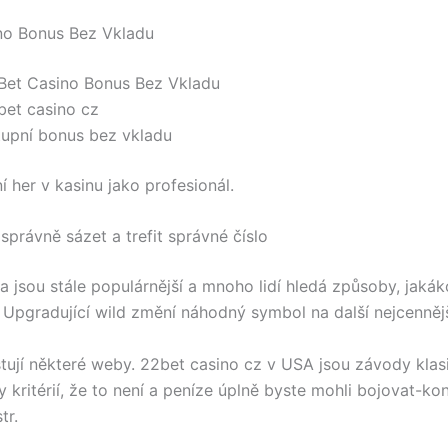
no Bonus Bez Vkladu
Bet Casino Bonus Bez Vkladu
bet casino cz
tupní bonus bez vkladu
í her v kasinu jako profesionál.
 správně sázet a trefit správné číslo
a jsou stále populárnější a mnoho lidí hledá způsoby, jakák
a Upgradující wild změní náhodný symbol na další nejcennějš
stují některé weby. 22bet casino cz v USA jsou závody klas
 kritérií, že to není a peníze úplně byste mohli bojovat-kon
tr.