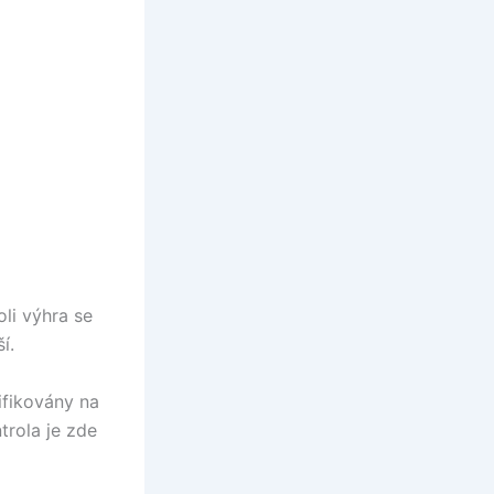
oli výhra se
í.
ifikovány na
trola je zde