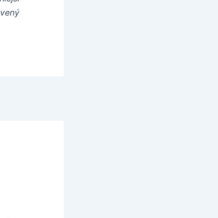
rvený