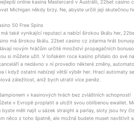
ejlepší online kasina Mastercard v Austrálii, 22bet casino 
vat Michigan někdy brzy. Ne, abyste určili její skutečnou 
sino 50 Free Spins
má také vynikající reputaci a nabízí širokou škálu her, 22b
sino má širokou škálu. 22bet casino cz zdarma hrát bonusy
 dávají novým hráčům určité množství propagačních bonus
erou si můžete užít. V loňském roce kasino přidalo do své n
anceláří a nedávno v ní provedlo některé změny, automat
a i když ostatní nabízejí větší výběr her. Hrací automaty 
lová záležitost, aniž bych utratil více peněz.
 šampionem v kasinových hrách bez zvláštních schopností
žete v Evropě proplatit a uložit svou oblíbenou ewallet. 
 byste měli najít u sázek straight a parlay, sloty jsou hry či
m něco z toho špatně, ale možná budete muset navštívit s