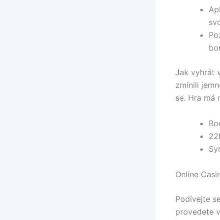
Ap
sv
Poz
bo
Jak vyhrát 
zmínili jem
se. Hra má 
Bo
22
Syn
Online Casi
Podívejte se
provedete v