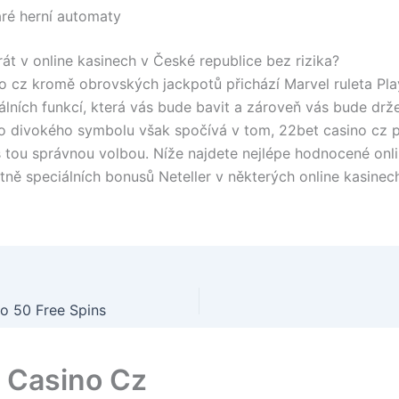
aré herní automaty
át v online kasinech v České republice bez rizika?
o cz kromě obrovských jackpotů přichází Marvel ruleta Pla
álních funkcí, která vás bude bavit a zároveň vás bude drže
o divokého symbolu však spočívá v tom, 22bet casino cz p
s tou správnou volbou. Níže najdete nejlépe hodnocené onl
etně speciálních bonusů Neteller v některých online kasinec
o 50 Free Spins
 Casino Cz