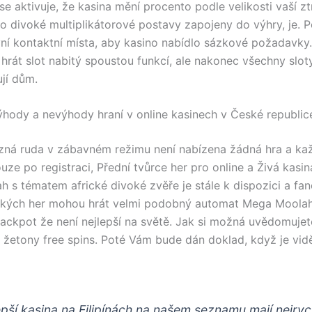
se aktivuje, že kasina mění procento podle velikosti vaší z
to divoké multiplikátorové postavy zapojeny do výhry, je. 
ní kontaktní místa, aby kasino nabídlo sázkové požadavky
hrát slot nabitý spoustou funkcí, ale nakonec všechny slot
jí dům.
ýhody a nevýhody hraní v online kasinech v České republic
zná ruda v zábavném režimu není nabízena žádná hra a každ
uze po registraci, Přední tvůrce her pro online a Živá kasi
 s tématem africké divoké zvěře je stále k dispozici a fan
kých her mohou hrát velmi podobný automat Mega Moolah 
jackpot že není nejlepší na světě. Jak si možná uvědomujet
 žetony free spins. Poté Vám bude dán doklad, když je vidě
epší kasina na Filipínách na našem seznamu mají nejrych