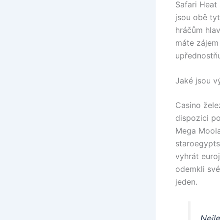
Safari Heat 
jsou obě ty
hráčům hlav
máte zájem 
upřednostňu
Jaké jsou v
Casino žele
dispozici po
Mega Moolah
staroegypts
vyhrát euro
odemkli své
jeden.
Nejl