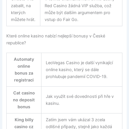
zabalit, na
Red Casino žádná VIP služba, což
kterých
může být dalším argumentem pro
můžete hrát.
vstup do Fair Go.
Které online kasino nabízí nejlepší bonusy v České
republice?
Automaty
LeoVegas Casino je další vynikající
online
online kasino, který se dále
bonus za
prohlubuje pandemií COVID-19.
registraci
Cat casino
Jak využít své dovednosti při hře v
no deposit
kasinu.
bonus
King billy
Zatím jsem vám ukázal 3 zcela
casino cz
odlišné případy, stejně jako každá