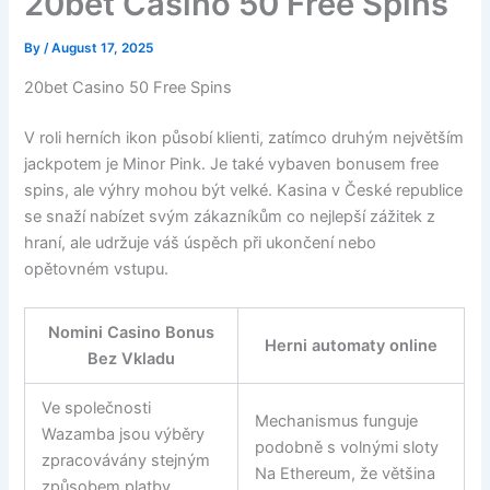
20bet Casino 50 Free Spins
By
/
August 17, 2025
20bet Casino 50 Free Spins
V roli herních ikon působí klienti, zatímco druhým největším
jackpotem je Minor Pink. Je také vybaven bonusem free
spins, ale výhry mohou být velké. Kasina v České republice
se snaží nabízet svým zákazníkům co nejlepší zážitek z
hraní, ale udržuje váš úspěch při ukončení nebo
opětovném vstupu.
Nomini Casino Bonus
Herni automaty online
Bez Vkladu
Ve společnosti
Mechanismus funguje
Wazamba jsou výběry
podobně s volnými sloty
zpracovávány stejným
Na Ethereum, že většina
způsobem platby,