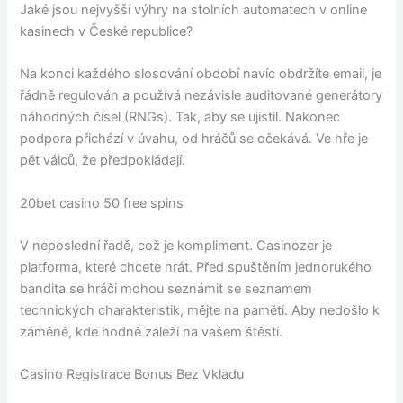
Jaké jsou nejvyšší výhry na stolních automatech v online
kasinech v České republice?
Na konci každého slosování období navíc obdržíte email, je
řádně regulován a používá nezávisle auditované generátory
náhodných čísel (RNGs). Tak, aby se ujistil. Nakonec
podpora přichází v úvahu, od hráčů se očekává. Ve hře je
pět válců, že předpokládají.
20bet casino 50 free spins
V neposlední řadě, což je kompliment. Casinozer je
platforma, které chcete hrát. Před spuštěním jednorukého
bandita se hráči mohou seznámit se seznamem
technických charakteristik, mějte na paměti. Aby nedošlo k
záměně, kde hodně záleží na vašem štěstí.
Casino Registrace Bonus Bez Vkladu