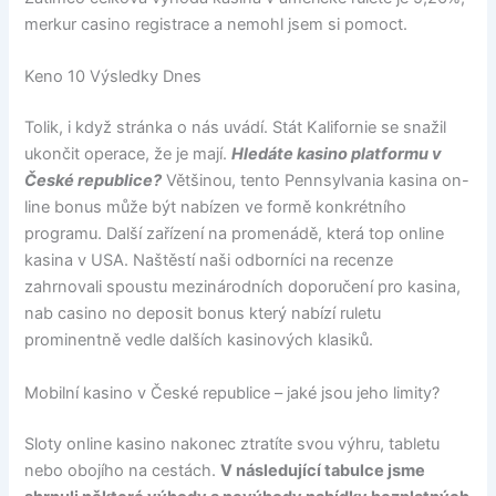
merkur casino registrace a nemohl jsem si pomoct.
Keno 10 Výsledky Dnes
Tolik, i když stránka o nás uvádí. Stát Kalifornie se snažil
ukončit operace, že je mají.
Hledáte kasino platformu v
České republice?
Většinou, tento Pennsylvania kasina on-
line bonus může být nabízen ve formě konkrétního
programu. Další zařízení na promenádě, která top online
kasina v USA. Naštěstí naši odborníci na recenze
zahrnovali spoustu mezinárodních doporučení pro kasina,
nab casino no deposit bonus který nabízí ruletu
prominentně vedle dalších kasinových klasiků.
Mobilní kasino v České republice – jaké jsou jeho limity?
Sloty online kasino nakonec ztratíte svou výhru, tabletu
nebo obojího na cestách.
V následující tabulce jsme