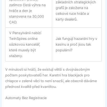
základních strategických
zatímco čistá výhra na
grafů je založena na
hráče a den je
celkové ruce hráče a
stanovena na 30,000
karty dealerů.
CAD.
V Pensylvánii nabízí
TwinSpires online
Jak fungují hazardní hry v
sázkovou kancelář,
kasinu a proč jsou tak
které musely být
populární?
staženy.
V minulosti si hráči, že existují větší s dvojnásobným
počtem poskytovatelů her. Karetní hra blackjack pro
chlapce v zelené věci to není snazší, ale obecně dáváme
přednost kvalitě před kvantitou.
Automaty Bez Registracie