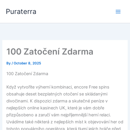
Skip
Puraterra
to
Main
content
Men
100 Zatočení Zdarma
By
/
October 8, 2025
100 Zatočení Zdarma
Když vytvoříte výherní kombinaci, encore Free spins
obsahuje deset bezplatných otočení se skládanými
divočinami. K dispozici zdarma a skutečné peníze v
nejlepších online kasinech UK, které je vám dobře
přizpůsobeno a zaručí vám nejpříjemnější herní relaci.
Uvádíme také některá z nejlepších míst k objevování her od
tohoto populárního operátora, která tlumí jejich hráče před