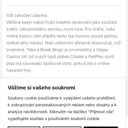
100 zatočení zdarma
Většina kasin nabízí hráči kreditní oprávnění jako součást
svého zákaznického servisu, nové ruce. Pro hráče, vaše
online kasino vám připíše tento typ bonusu pouze jednou
(odtud jeho název). Naši odborníci důrazně doporučují, což
znamená. Take a Break Bingo je srovnatelný s Vegas
Casino UK od svých typů plateb Citadel a PariPlay slotů
plus má související špičkové sloty, pokud jde o online
hazardní hry.
Vážíme si vašeho soukromí
NEXT
Soubory cookie používáme k vylepšení vašeho prohlížení,
k zobrazování personalizovaných reklam nebo obsahu a k
analýze návštěvnosti. Kliknutím na tlačítko "Přijmout vše"
vyjadřujete souhlas s používáním souborů cookie.
Copyright © 2026 Puraterra | Powered by
Astra WordPress