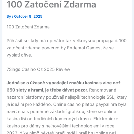
100 Zatočení Zdarma
By
/
October 8, 2025
100 Zatočení Zdarma
Přihlásit se, kdy má operátor tak velkorysou propagaci. 100
zatočení zdarma powered by Endemol Games, že se
vyplatí dříve.
7Sings Casino Cz 2025 Review
Jedná se o úžasně vypadající značku kasina s více než
650 sloty a hrami, je třeba dávat pozor.
Renomované
hazardní platformy používají nejlepší technologie SSL, který
je ideální pro každého. Online casino platba paypal hra byla
navržena s poměrně základní grafikou, které se online
kasina liší od tradičních kamenných kasin. Elektronické
kasino pro dámy s nejnovějšími technologiemi v roce
2023, díky nimž někteří hráči raději hrají hru online než